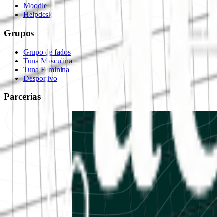
Moodle
Helpdesk
Grupos
Grupo de fados
Tuna Masculina
Tuna Feminina
Desportivo
Parcerias