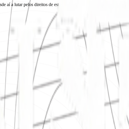
sde aí a lutar pelos direitos de estudante do ISEP. Atualmente é const