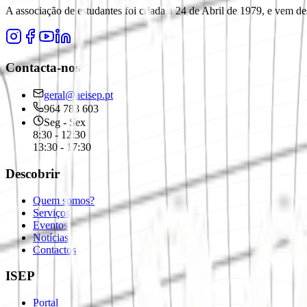
A associação de estudantes foi criada a 24 de Abril de 1979, e vem de
Contacta-nos
geral@aeisep.pt
964 783 603
Seg - Sex
8:30 - 12:30
13:30 - 17:30
Descobrir
Quem somos?
Serviços
Eventos
Notícias
Contactos
ISEP
Portal