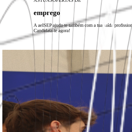
AS
TUAS
OFERTAS DE
emprego
A aeISEP ajuda-te também com a tua saída profission
Candidata-te agora!